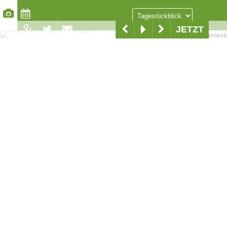
JETZT
www.pillersee