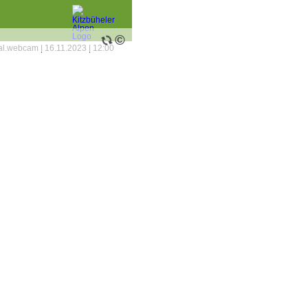
©
tal.webcam
|
16.11.2023
|
12:00