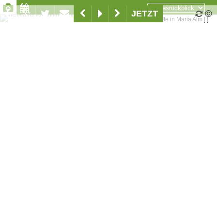
©
JETZT
Unterkünfte in Maria Alm
|
|