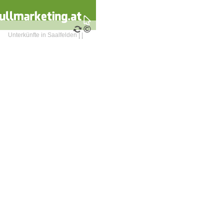
©
Unterkünfte in Saalfelden
|
|