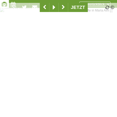
©
JETZT
Unterkünfte in Maria Alm
|
|