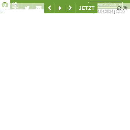
©
JETZT
www.feriendorf-wallenburg.at
|
04.04.2024
|
12:00