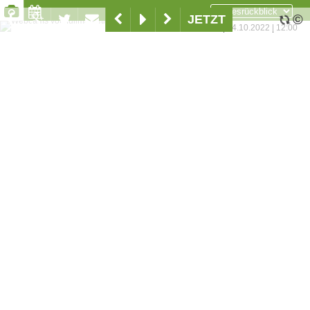
©
JETZT
www.maishofen.co
|
24.10.2022
|
12:00