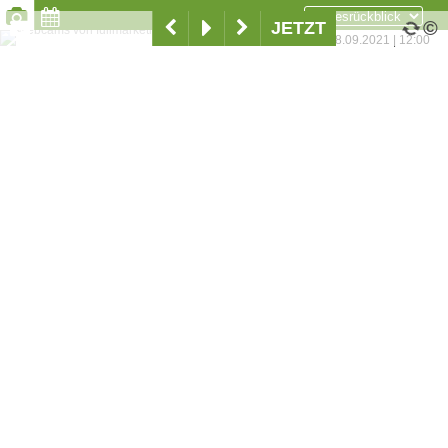
©
JETZT
08.09.2021
|
12:00